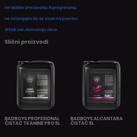
ne izlažite smrzavanju ili pregrevanju
ne ostavljajte da se osuši na površini
držati van domašaja dece
Slični proizvodi
BADBOYS PROFESIONAL
BADBOYS ALCANTARA
ČISTAČ TKANINE PRO 5L
ČISTAČ 5L