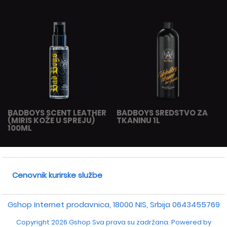
BADBOYS SCENT LEATHER
BADBOYS SREDSTVO ZA
(MIRIS KOŽE U SPREJU)
TKANINU 1L
100ML
Cenovnik kurirske službe
Gshop Internet prodavnica, 18000 NIS, Srbija
0643455769
Copyright 2026 Gshop Sva prava su zadržana. Powered by