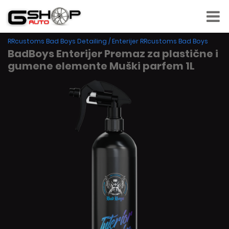
RRcustoms Bad Boys Detailing
/
Enterijer RRcustoms Bad Boys
BadBoys Enterijer Premaz za plastične i
gumene elemente Muški parfem 1L