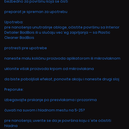
bezbedno za površinu koja se čisti
preparat je spreman za upotrebu
Upotreba:
pre nanošenja unutrašnje obloge, očistite površinu sa Interior
Detailer BadBois ili u slučaju vec´eg zaprljanja — sa Plastic
Cleaner BadBois
protresti pre upotrebe
nanesite malu količinu proizvoda aplikatorom ili mikrovlaknom
uklonite višak proizvoda krpom od mikrovlakana
da biste poboljšali efekat, ponovite akciju i nanesite drugi sloj
Preporuke:
izbegavajte prskanje po presvlakama i prozorima
čuvati na suvom i hladnom mestu na 5-25?
pre nanošenja, uverite se da je površina koju c´ete očistiti
hladna