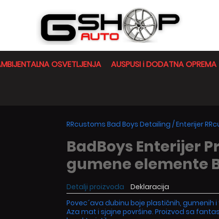
MBIJENTALNA OSVETLJENJA
AUSPUSI i DODATNA OPREMA
RRcustoms Bad Boys Detailing
/
Enterijer R
BadBoys Enterijer P
gumene elemente 
Detalji proizvoda
Deklaracija
Povec´ava dubinu boje plastičnih, gumenih i 
Aza mat i sjajne površine. Proizvod sa fanta