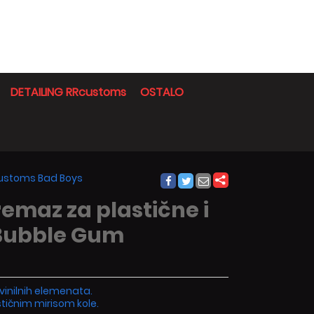
DETAILING RRcustoms
OSTALO
Rcustoms Bad Boys
remaz za plastične i
Bubble Gum
vinilnih elemenata.
stičnim mirisom kole.