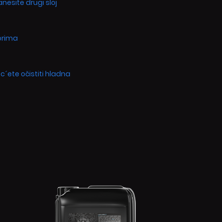
anesite drugi sloj
orima
c´ete očistiti hladna