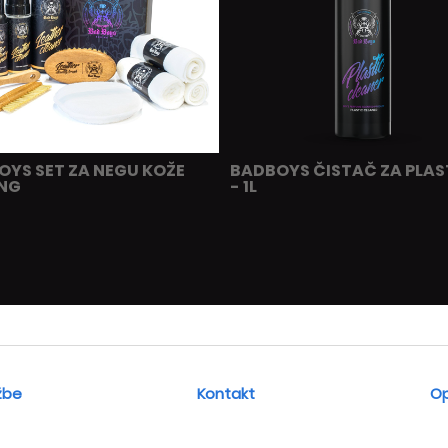
OYS SET ZA NEGU KOŽE
BADBOYS ČISTAČ ZA PLAS
NG
- 1L
žbe
Kontakt
Op