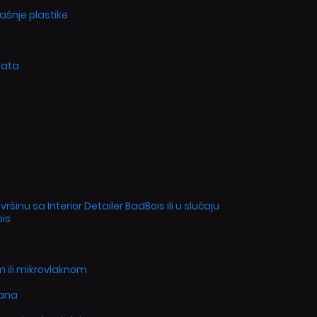
ašnje plastike
nata
šinu sa Interior Detailer BadBois ili u slučaju
ois
m ili mikrovlaknom
kana