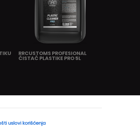
TIKU
RRCUSTOMS PROFESIONAL
ČISTAČ PLASTIKE PRO 5L
šti uslovi korišćenja