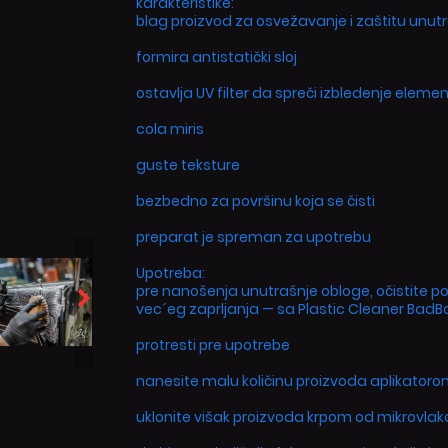
karakteristike:
blag proizvod za osvežavanje i zaštitu unutr
formira antistatički sloj
ostavlja UV filter da spreči izbledenje eleme
cola miris
guste teksture
bezbedno za površinu koja se čisti
preparat je spreman za upotrebu
Upotreba:
pre nanošenja unutrašnje obloge, očistite povr
vec´eg zaprljanja — sa Plastic Cleaner BadB
protresti pre upotrebe
nanesite malu količinu proizvoda aplikatoro
uklonite višak proizvoda krpom od mikrovla