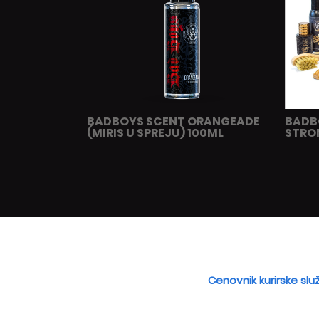
BADBOYS SCENT ORANGEADE
BADB
(MIRIS U SPREJU) 100ML
STRO
Cenovnik kurirske slu