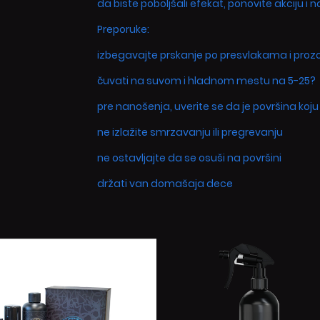
da biste poboljšali efekat, ponovite akciju i n
Preporuke:
izbegavajte prskanje po presvlakama i proz
čuvati na suvom i hladnom mestu na 5-25?
pre nanošenja, uverite se da je površina koju 
ne izlažite smrzavanju ili pregrevanju
ne ostavljajte da se osuši na površini
držati van domašaja dece