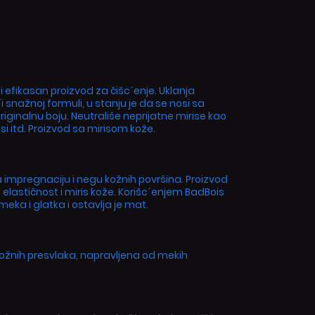
i efikasan proizvod za čišc´enje. Uklanja
´i snažnoj formuli, u stanju je da se nosi sa
ginalnu boju. Neutrališe neprijatne mirise kao
isi itd. Proizvod sa mirisom kože.
a impregnaciju i negu kožnih površina. Proizvod
t, elastičnost i miris kože. Korišc´enjem BadBois
ka i glatka i ostavlja je mat.
kožnih presvlaka, napravljena od mekih