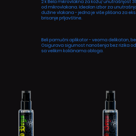
2 k Bela mikrovlakna za kožu/ unutrašnjost 30
od mikrovlakana. Idealan izbor za unutrašnjo
dužine vlakana - jedna je više plišana za ek
brisanje prljavštine.
Beli pamučni aplikator - veoma delikatan, b
Osigurava sigurnost nanošenja bez rizika od
sa velikim količinama obloga.