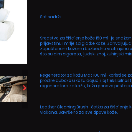
Set sadrži:
Sredstvo za čišc´enje kože 150 ml- je snažan 
prljavštinu i mrlje sa glatke kože. Zahvaljujuc
zapuštenom kožom i bezbedno vrati njenu ori
što su dim cigareta, ljudski znoj, kuhinjski mir
Regenerator za kožu Mat 100 ml- koristi se z
prodire duboko u kožu dajuc´i joj fleksibilnos
regeneratora za kožu, koža ponovo postaje me
Leather Cleaning Brush- četka za čišc´enje 
vlakana. Savršeno za sve tipove kože.