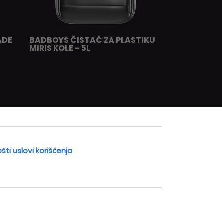
ADE
BADBOYS ČISTAČ ZA PLASTIKU
MIRIS KOLE - 5L
šti uslovi korišćenja