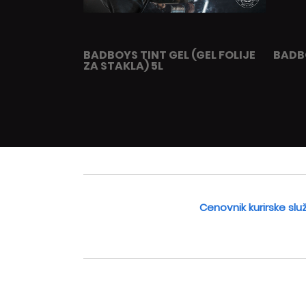
BADBOYS TINT GEL (GEL FOLIJE
BADBO
ZA STAKLA) 5L
Cenovnik kurirske slu