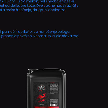
 k 30 cm- ultra mekan, beli i neobojen peškir
st od delikatne kože. Dve strane nude različite
stra meko čišc´enje, druga je idealna za
eli pamučni aplikator za nanošenje obloga.
 grebanja površine. Veoma upija, olakšava rad