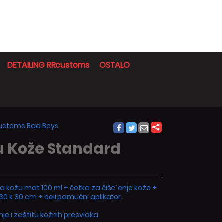
DETAILING RRcustoms
OSTALO
Rcustoms Bad Boys
u Kože Standard
a kožu mat 100 ml + četka za čišc´enje kože +
30 k 30 cm + beli pamučni aplikator.
je i zaštitu kožnih presvlaka.