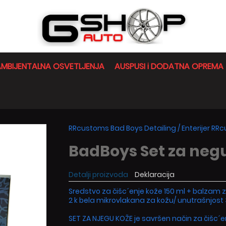
MBIJENTALNA OSVETLJENJA
AUSPUSI i DODATNA OPREMA
RRcustoms Bad Boys Detailing
/
Enterijer R
BadBoys Set za neg
Detalji proizvoda
Deklaracija
Sredstvo za čišc´enje kože 150 ml + balzam z
2 k bela mikrovlakana za kožu/ unutrašnjost 
SET ZA NJEGU KOŽE je savršen način za čišc´en