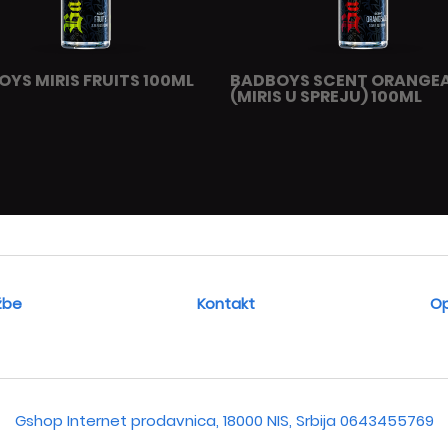
YS MIRIS FRUITS 100ML
BADBOYS SCENT ORANGE
(MIRIS U SPREJU) 100ML
žbe
Kontakt
Op
Gshop Internet prodavnica, 18000 NIS, Srbija
0643455769