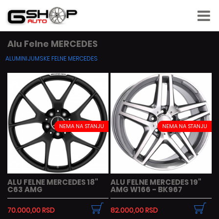
Alu Felne MERCEDES
ALUMINIJUMSKE FELNE MERCEDES
NEMA NA STANJU
NEMA NA STANJU
ALU FELNE MERCEDES 18"
ALU FELNE MERCEDES 19"
C63 AMG
AMG W166 - BK967
70.000,00 RSD
82.000,00 RSD