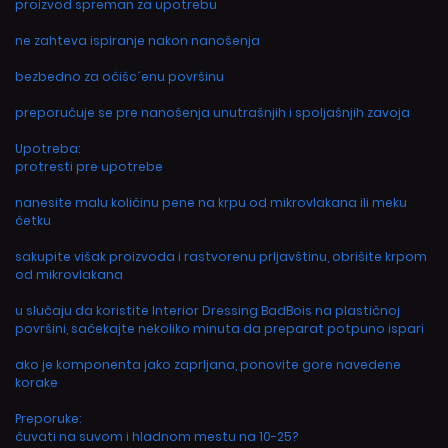
proizvod spreman za upotrebu
ne zahteva ispiranje nakon nanošenja
bezbedno za očišc´enu površinu
preporučuje se pre nanošenja unutrašnjih i spoljašnjih zavoja
Upotreba:
protresti pre upotrebe
nanesite malu količinu pene na krpu od mikrovlakana ili meku
četku
sakupite višak proizvoda i rastvorenu prljavštinu, obrišite krpom
od mikrovlakana
u slučaju da koristite Interior Dressing BadBois na plastičnoj
površini, sačekajte nekoliko minuta da preparat potpuno ispari
ako je komponenta jako zaprljana, ponovite gore navedene
korake
Preporuke:
čuvati na suvom i hladnom mestu na 10-25?