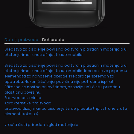
Detalji proizvoda
Deklaracija
Sredstvo za čišc´enje površina od tvrdih plastičnih materijala u
eksterijerima i unutrašnjosti automobila.
Sredstvo za čišc´enje površina od tvrdih plastičnih materijala u
eksterijerima i unutrašnjosti automobila. Idealan je za pripremu
elemenata za nanošenje obloge. Preparat je spreman za
upotrebu. Nakon čišc´enja, površinu nije potrebno ispirati.
Efikasno se nosi sa prljavštinom, ostavljajuc´i čistu, prirodnu
plastičnu površinu.
Proizvod bez mirisa.
Karakteristike proizvoda:
proizvod dizajniran za čišc´enje tvrde plastike (npr. strane vrata,
elementi kokpita)
vrac´a čist i prirodan izgled materijala