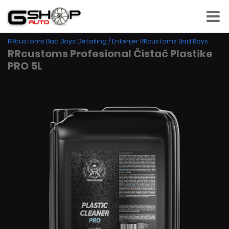
RRcustoms Bad Boys Detailing
/
Enterijer RRcustoms Bad Boys
RRcustoms Profesional Čistač Plastike
PRO 5L