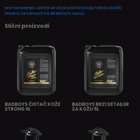
pre nanošenja, uverite se da je površina koju treba očistiti
hladna, ne nanositi na direktnom suncu
Slični proizvodi
BADBOYS ČISTAČ KOŽE
BADBOYS BRZI DETAILER
STRONG 5L
ZA KOŽU 5L