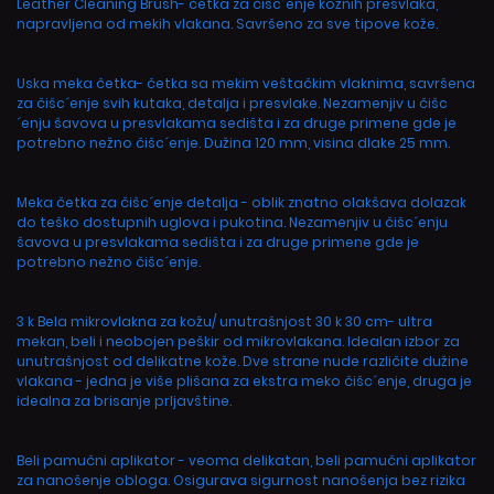
Leather Cleaning Brush- četka za čišc´enje kožnih presvlaka,
napravljena od mekih vlakana. Savršeno za sve tipove kože.
Uska meka četka- četka sa mekim veštačkim vlaknima, savršena
za čišc´enje svih kutaka, detalja i presvlake. Nezamenjiv u čišc
´enju šavova u presvlakama sedišta i za druge primene gde je
potrebno nežno čišc´enje. Dužina 120 mm, visina dlake 25 mm.
Meka četka za čišc´enje detalja - oblik znatno olakšava dolazak
do teško dostupnih uglova i pukotina. Nezamenjiv u čišc´enju
šavova u presvlakama sedišta i za druge primene gde je
potrebno nežno čišc´enje.
3 k Bela mikrovlakna za kožu/ unutrašnjost 30 k 30 cm- ultra
mekan, beli i neobojen peškir od mikrovlakana. Idealan izbor za
unutrašnjost od delikatne kože. Dve strane nude različite dužine
vlakana - jedna je više plišana za ekstra meko čišc´enje, druga je
idealna za brisanje prljavštine.
Beli pamučni aplikator - veoma delikatan, beli pamučni aplikator
za nanošenje obloga. Osigurava sigurnost nanošenja bez rizika