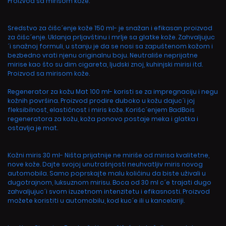
Proizvod sa mirisom kože.
Sredstvo za čišc´enje kože 150 ml- je snažan i efikasan proizvod
za čišc´enje. Uklanja prljavštinu i mrlje sa glatke kože. Zahvaljujuc
´i snažnoj formuli, u stanju je da se nosi sa zapuštenom kožom i
bezbedno vrati njenu originalnu boju. Neutrališe neprijatne
mirise kao što su dim cigareta, ljudski znoj, kuhinjski mirisi itd.
Proizvod sa mirisom kože.
Regenerator za kožu Mat 100 ml- koristi se za impregnaciju i negu
kožnih površina. Proizvod prodire duboko u kožu dajuc´i joj
fleksibilnost, elastičnost i miris kože. Korišc´enjem BadBois
regeneratora za kožu, koža ponovo postaje meka i glatka i
ostavlja je mat.
Kožni miris 30 ml- Ništa prijatnije ne miriše od mirisa kvalitetne,
nove kože. Dajte svojoj unutrašnjosti neuhvatljiv miris novog
automobila. Samo poprskajte malu količinu da biste uživali u
dugotrajnom, luksuznom mirisu. Boca od 30 ml c´e trajati dugo
zahvaljujuc´i svom izuzetnom intenzitetu i efikasnosti. Proizvod
možete koristiti u automobilu, kod kuc´e ili u kancelariji.