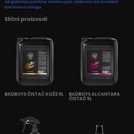
od grebanja površine. Veoma upija, olakšava rad sa velikim
količinama obloga.
Slični proizvodi
BADBOYS ČISTAČ KOŽE 5L
BADBOYS ALCANTARA
ČISTAČ 5L