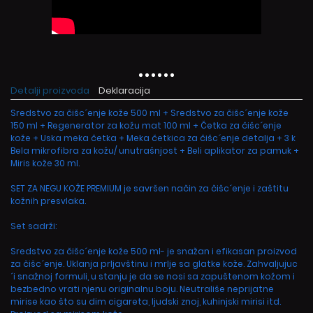
Detalji proizvoda
Deklaracija
Sredstvo za čišc´enje kože 500 ml + Sredstvo za čišc´enje kože
150 ml + Regenerator za kožu mat 100 ml + Četka za čišc´enje
kože + Uska meka četka + Meka četkica za čišc´enje detalja + 3 k
Bela mikrofibra za kožu/ unutrašnjost + Beli aplikator za pamuk +
Miris kože 30 ml.
SET ZA NEGU KOŽE PREMIUM je savršen način za čišc´enje i zaštitu
kožnih presvlaka.
Set sadrži:
Sredstvo za čišc´enje kože 500 ml- je snažan i efikasan proizvod
za čišc´enje. Uklanja prljavštinu i mrlje sa glatke kože. Zahvaljujuc
´i snažnoj formuli, u stanju je da se nosi sa zapuštenom kožom i
bezbedno vrati njenu originalnu boju. Neutrališe neprijatne
mirise kao što su dim cigareta, ljudski znoj, kuhinjski mirisi itd.