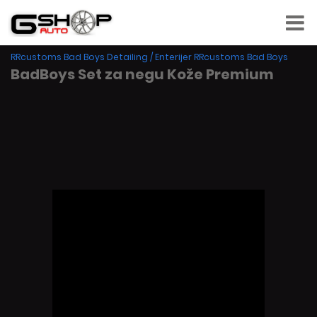
RRcustoms Bad Boys Detailing
/
Enterijer RRcustoms Bad Boys
BadBoys Set za negu Kože Premium