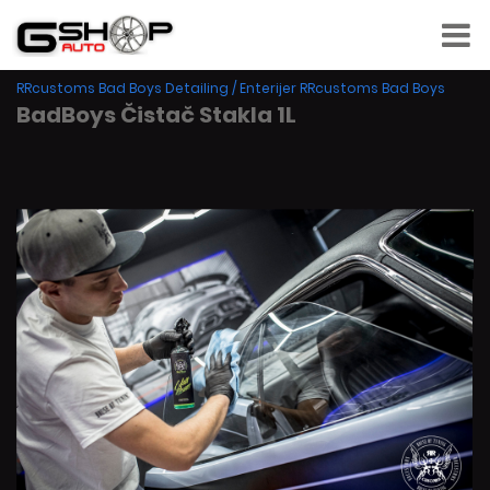
RRcustoms Bad Boys Detailing
/
Enterijer RRcustoms Bad Boys
BadBoys Čistač Stakla 1L