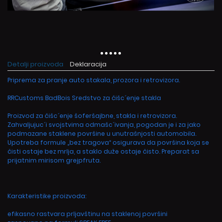
Detalji proizvoda
Deklaracija
Priprema za pranje auto stakala, prozora i retrovizora.
RRCustoms BadBois Sredstvo za čišc´enje stakla
Proizvod za čišc´enje šoferšajbne, stakla i retrovizora.
Zahvaljujuc´i svojstvima odmašc´ivanja, pogodan je i za jako
podmazane staklene površine u unutrašnjosti automobila.
Upotreba formule „bez tragova“ osigurava da površina koja se
čisti ostaje bez mrlja, a staklo duže ostaje čisto. Preparat sa
prijatnim mirisom grejpfruta.
Karakteristike proizvoda:
efikasno rastvara prljavštinu na staklenoj površini