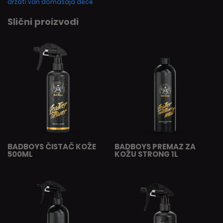
držati van domašaja dece
Slični proizvodi
BADBOYS ČISTAČ KOŽE
BADBOYS PREMAZ ZA
500ML
KOŽU STRONG 1L