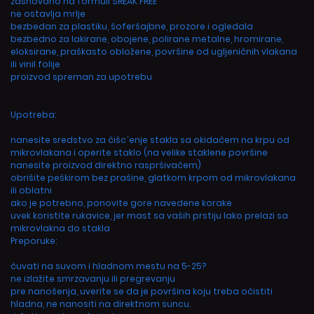
zasnovano na formuli SREAK FREE
ne ostavlja mrlje
bezbedan za plastiku, šoferšajbne, prozore i ogledala
bezbedno za lakirane, obojene, polirane metalne, hromirane,
eloksirane, praškasto obložene, površine od ugljeničnih vlakana
ili vinil folije
proizvod spreman za upotrebu
Upotreba:
nanesite sredstvo za čišc´enje stakla sa okidačem na krpu od
mikrovlakana i operite staklo (na velike staklene površine
nanesite proizvod direktno raspršivačem)
obrišite peškirom bez prašine, glatkom krpom od mikrovlakana
ili oblatni
ako je potrebno, ponovite gore navedene korake
uvek koristite rukavice, jer mast sa vaših prstiju lako prelazi sa
mikrovlakna do stakla
Preporuke:
čuvati na suvom i hladnom mestu na 5-25?
ne izlažite smrzavanju ili pregrevanju
pre nanošenja, uverite se da je površina koju treba očistiti
hladna, ne nanositi na direktnom suncu.