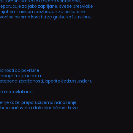
 automobilske kože (takođe ventilisane),
eporučuje za jako zaprljane, svetle presvlake
prijatnim mirisom bezbedan za očišc´ene
vod se ne sme koristiti za grubu kožu: nubuk,
visnosti od površine
ko manjih fragmenata
 stepena zaprljanosti, isperite četku/sunđer u
od mikrovlakana
´enje kože, preporučujemo nanošenje
bi se sačuvala i dala elastičnost kože