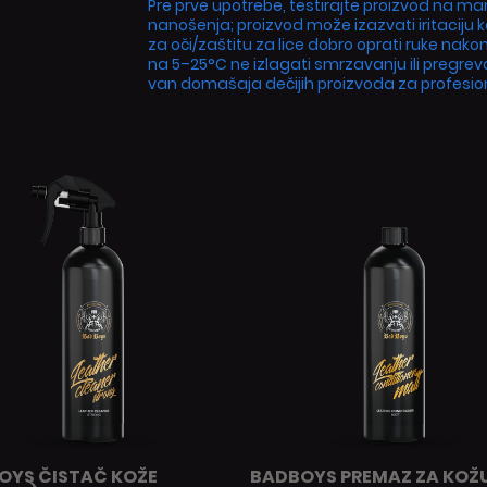
Pre prve upotrebe, testirajte proizvod na ma
nanošenja; proizvod može izazvati iritaciju k
za oči/zaštitu za lice dobro oprati ruke na
na 5–25°C ne izlagati smrzavanju ili pregreva
van domašaja dečijih proizvoda za profesi
OYS ČISTAČ KOŽE
BADBOYS PREMAZ ZA KOŽ