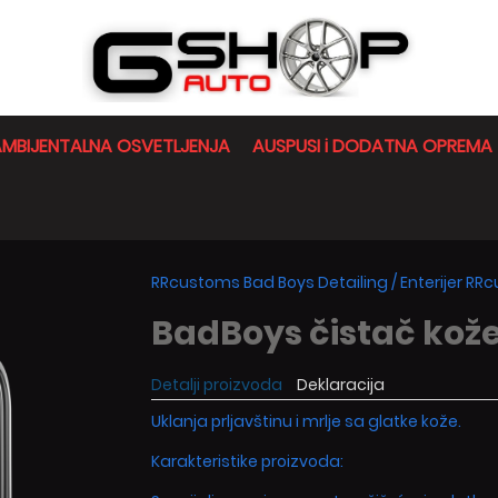
MBIJENTALNA OSVETLJENJA
AUSPUSI i DODATNA OPREMA
RRcustoms Bad Boys Detailing
/
Enterijer R
BadBoys čistač kože
Detalji proizvoda
Deklaracija
Uklanja prljavštinu i mrlje sa glatke kože.
Karakteristike proizvoda: