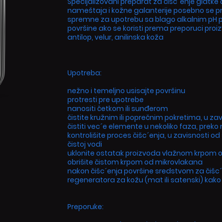
Specijalizovani preparat za čišc´enje glatke
nameštaja i kožne galanterije posebno se pr
spremne za upotrebu sa blago alkalnim pH 
površine ako se koristi prema preporuci proiz
antilop, velur, anilinska koža
Upotreba:
nežno i temeljno usisajte površinu
protresti pre upotrebe
nanositi četkom ili sunđerom
čistite kružnim ili poprečnim pokretima, u za
čistiti vec´e elemente u nekoliko faza, pre
kontrolišite proces čišc´enja, u zavisnosti od
čistoj vodi
uklonite ostatak proizvoda vlažnom krpom 
obrišite čistom krpom od mikrovlakana
nakon čišc´enja površine sredstvom za čišc
regeneratora za kožu (mat ili satenski) kako 
Preporuke: