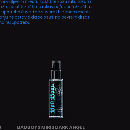
nje vidljivom mestu zaštitite kožu ruku tokom
ože; koristiti zaštitne rukavice/odec´u/zaštitu
kon upotrebe čuvati na suvom i hladnom mestu
nju ne ostaviti da se osuši na površini držati
onalnu upotrebu
U
BADBOYS MIRIS DARK ANGEL