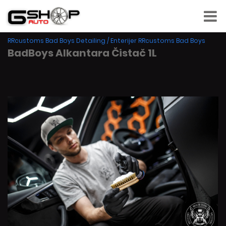
RRcustoms Bad Boys Detailing
/
Enterijer RRcustoms Bad Boys
BadBoys Alkantara Čistač 1L