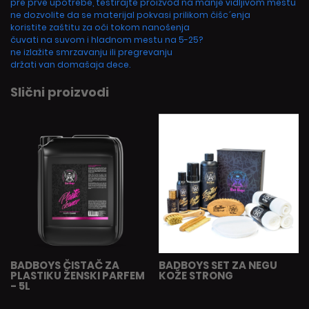
pre prve upotrebe, testirajte proizvod na manje vidljivom mestu
ne dozvolite da se materijal pokvasi prilikom čišc´enja
koristite zaštitu za oči tokom nanošenja
čuvati na suvom i hladnom mestu na 5-25?
ne izlažite smrzavanju ili pregrevanju
držati van domašaja dece.
Slični proizvodi
BADBOYS ČISTAČ ZA
BADBOYS SET ZA NEGU
PLASTIKU ŽENSKI PARFEM
KOŽE STRONG
- 5L