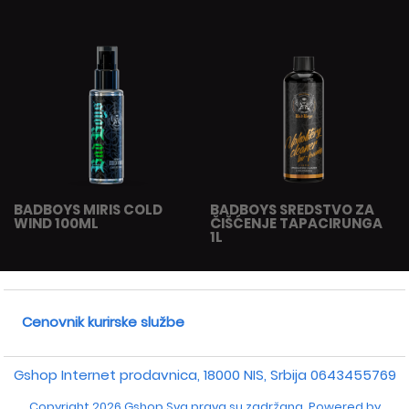
BADBOYS MIRIS COLD
BADBOYS SREDSTVO ZA
WIND 100ML
ČIŠĆENJE TAPACIRUNGA
1L
Cenovnik kurirske službe
Gshop Internet prodavnica, 18000 NIS, Srbija
0643455769
Copyright 2026 Gshop Sva prava su zadržana. Powered by