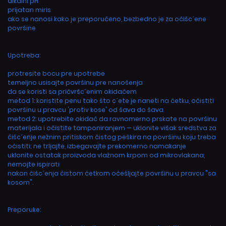
alkalni pH
prijatan miris
ako se nanosi kako je preporučeno, bezbedno je za očišc´ene
površine
Upotreba:
protresite bocu pre upotrebe
temeljno usisajte površinu pre nanošenja
da se koristi sa pričvršc´enim okidačem
metod 1: koristite penu tako što c´ete je naneti na četku, očistiti
površinu u pravcu 'protiv kose' od šava do šava
metod 2: upotrebite okidač da ravnomerno prskate na površinu
materijala i očistite tamponiranjem — uklonite višak sredstva za
čišc´enje nežnim pritiskom čistog peškira na površinu koju treba
očistiti; ne trljajte, izbegavajte prekomerno namakanje
uklonite ostatak proizvoda vlažnom krpom od mikrovlakana,
nemojte ispirati
nakon čišc´enja čistom četkom očešljajte površinu u pravcu "sa
kosom".
Preporuke: