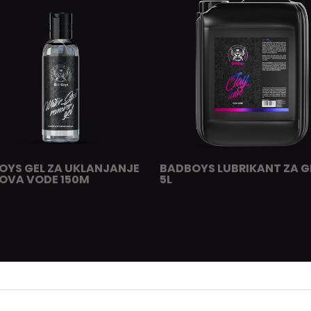
OYS GEL ZA UKLANJANJE
BADBOYS LUBRIKANT ZA G
OVA VODE 150M
5L