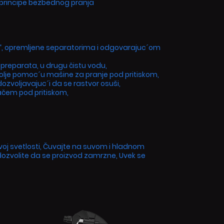
du principe bezbednog pranja
, opremljene separatorima i odgovarajuc´om
 preparata, u drugu čistu vodu,
lje pomoc´u mašine za pranje pod pritiskom,
ozvoljavajuc´i da se rastvor osuši,
račem pod pritiskom,
voj svetlosti, Čuvajte na suvom i hladnom
 dozvolite da se proizvod zamrzne, Uvek se