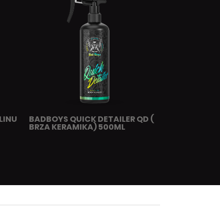
LINU
BADBOYS QUICK DETAILER QD (
BRZA KERAMIKA) 500ML