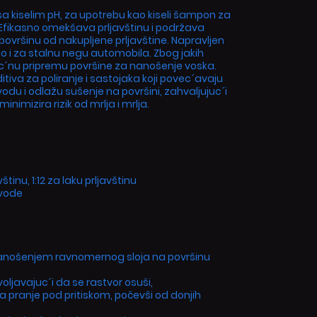
sa kiselim pH, za upotrebu kao kiseli šampon za
. Efikasno omekšava prljavštinu i podržava
 površinu od nakupljene prljavštine. Napravljen
kao i za stalnu negu automobila. Zbog jakih
c´nu pripremu površine za nanošenje voska.
tiva za poliranje i sastojaka koji povec´avaju
odu i odlažu sušenje na površini, zahvaljujuc´i
nimizira rizik od mrlja i mrlja.
štinu, 1:12 za laku prljavštinu
 vode
 nanošenjem ravnomernog sloja na površinu
oljavajuc´i da se rastvor osuši,
pranje pod pritiskom, počevši od donjih