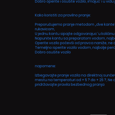
Dobro operite i osušite vozilo, imajuc´i u vi
Kako koristiti za pravilno pranje:
Preporučujemo pranje metodom „dve kante“
rukavicom,
U jednu kantu sipajte odgovarajuc´u količinu
Napunite kantu sa preparatom vodom, najbo
Operite vozilo počevši od pravca naniže, ne d
Temeljno isperite vozilo vodom, najbolje pe
Dobro osušite vozilo
napomene:
Izbegavajte pranje vozila na direktnoj sunče
mestu na temperaturi od + 5 ? do + 25 ?, Ne
pridržavajte pravila bezbednog pranja