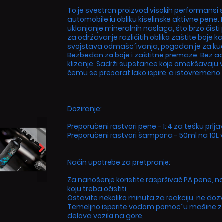
To je svestran proizvod visokih performansi 
automobile iu obliku kiselinske aktivne pene
uklanjanje mineralnih naslaga, što brzo čisti
za održavanje različitih oblika zaštite boje 
svojstava odmašc´ivanja, pogodan je za ku
Bezbedan za boje i zaštitne premaze. Bez adi
klizanje. Sadrži supstance koje omekšavaju v
čemu se preparat lako ispire, a istovremeno mi
Doziranje:
Preporučeni rastvori pene - 1: 4 za tešku prljav
Preporučeni rastvori šampona - 50ml na 10L
Način upotrebe za pretpranje:
Za nanošenje koristite raspršivač PA pene,
koju treba očistiti,
Ostavite nekoliko minuta za reakciju, ne dozv
Temeljno isperite vodom pomoc´u mašine za 
delova vozila na gore,