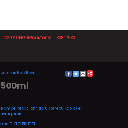
DETAILING RRcustoms
OSTALO
Rcustoms Bad Boys
 500ml
selom pH reakcijom, za upotrebu kao kiseli
tivne pene.
ris: TUTTI FRUTTI