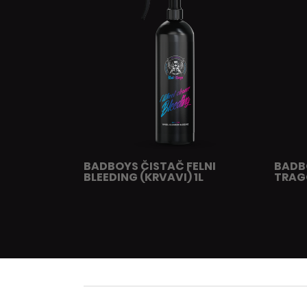
BADBOYS ČISTAČ FELNI
BADB
BLEEDING (KRVAVI) 1L
TRAG