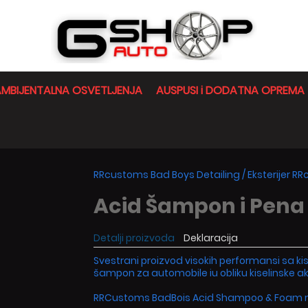
MBIJENTALNA OSVETLJENJA
AUSPUSI i DODATNA OPREMA
RRcustoms Bad Boys Detailing
/
Eksterijer R
Acid Šampon i Pena
Detalji proizvoda
Deklaracija
Svestrani proizvod visokih performansi sa ki
šampon za automobile iu obliku kiselinske ak
RRCustoms BadBois Acid Shampoo & Foam mi