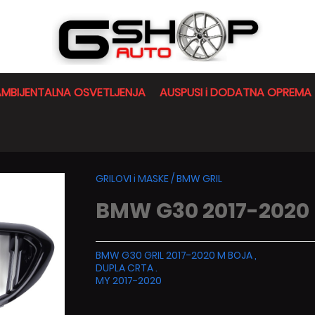
MBIJENTALNA OSVETLJENJA
AUSPUSI i DODATNA OPREMA
GRILOVI i MASKE
/
BMW GRIL
BMW G30 2017-2020
BMW G30 GRIL 2017-2020 M BOJA ,
DUPLA CRTA .
MY 2017-2020