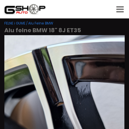
FELNE i GUME
/
Alu Felne BMW
Alu felne BMW 18" 8J ET35