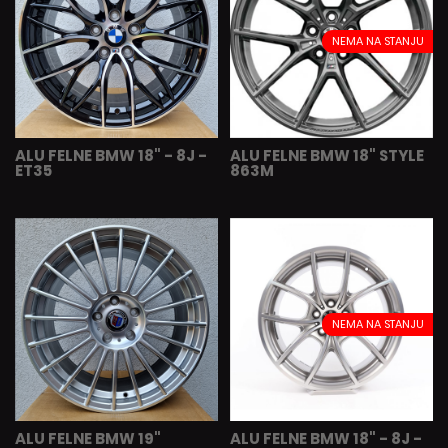
NEMA NA STANJU
ALU FELNE BMW 18" - 8J -
ALU FELNE BMW 18" STYLE
ET35
863M
NEMA NA STANJU
ALU FELNE BMW 19"
ALU FELNE BMW 18" - 8J -