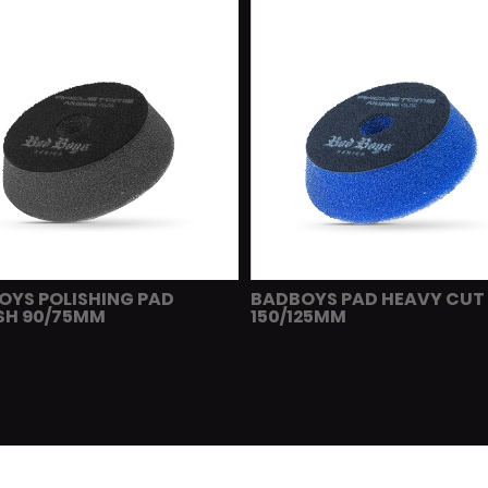
OYS POLISHING PAD
BADBOYS PAD HEAVY CUT
ISH 90/75MM
150/125MM