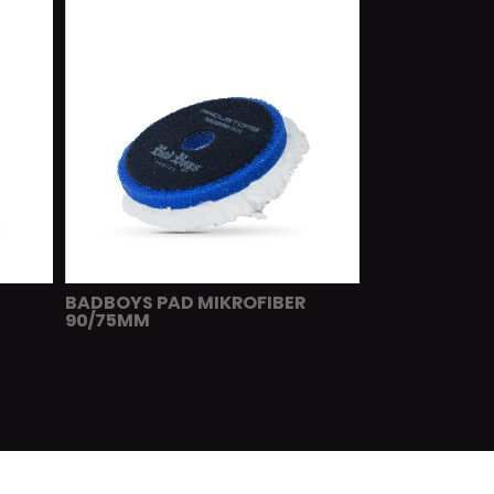
BADBOYS PAD MIKROFIBER
90/75MM