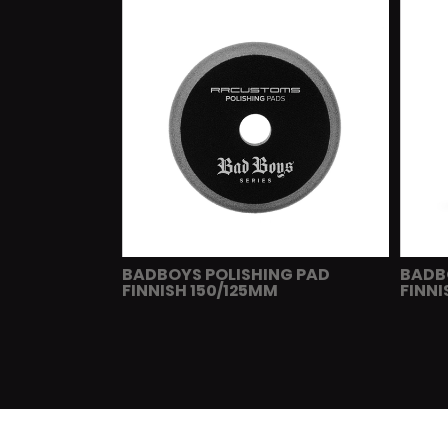
BADBOYS POLISHING PAD
BADB
FINNISH 150/125MM
FINN