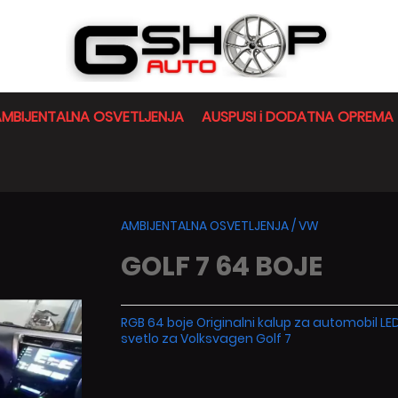
MBIJENTALNA OSVETLJENJA
AUSPUSI i DODATNA OPREMA
AMBIJENTALNA OSVETLJENJA
/
VW
GOLF 7 64 BOJE
RGB 64 boje Originalni kalup za automobil LE
svetlo za Volksvagen Golf 7