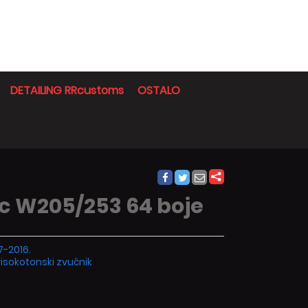
DETAILING RRcustoms
OSTALO
c W205/253 64 boje
7-2016.
visokotonski zvučnik