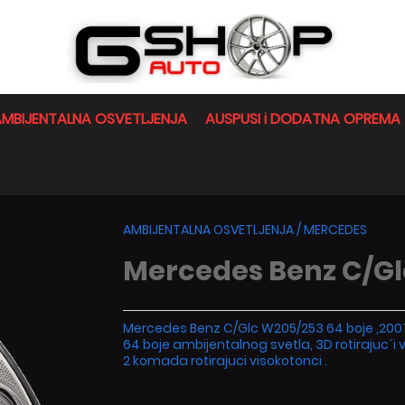
MBIJENTALNA OSVETLJENJA
AUSPUSI i DODATNA OPREMA
AMBIJENTALNA OSVETLJENJA
/
MERCEDES
Mercedes Benz C/Gl
Mercedes Benz C/Glc W205/253 64 boje ,200
64 boje ambijentalnog svetla, 3D rotirajuc´i 
2 komada rotirajuci visokotonci .