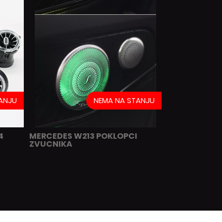
ANJU
NEMA NA STANJU
4
MERCEDES W213 POKLOPCI
ZVUCNIKA