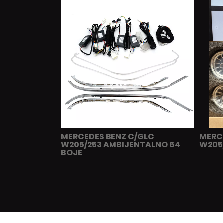
MERCEDES BENZ C/GLC
MERC
W205/253 AMBIJENTALNO 64
W205/
BOJE