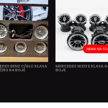
NEMA NA ST
EDES BENZ C/GLC KLASA
MERCEDES W213 E KLASA 6
253 64 BOJE
BOJE