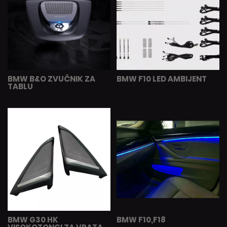
BMW B&O ZVUČNIK ZA
BMW F10 LED AMBIJENT
TABLU
BMW G30 HK
BMW F10,F18