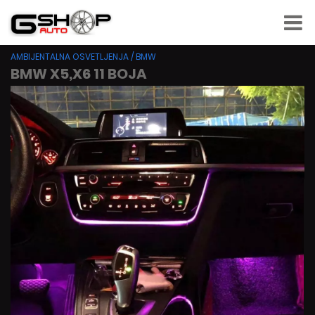
AMBIJENTALNA OSVETLJENJA
/
BMW
BMW X5,X6 11 BOJA